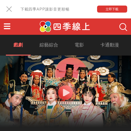
下載四季APP讓影音更順暢
立即下載
戲劇
綜藝綜合
電影
卡通動漫