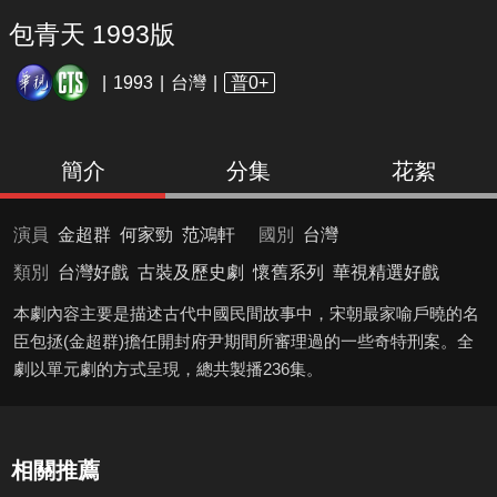
包青天 1993版
1993
台灣
普0+
簡介
分集
花絮
演員
金超群
何家勁
范鴻軒
國別
台灣
類別
台灣好戲
古裝及歷史劇
懷舊系列
華視精選好戲
本劇內容主要是描述古代中國民間故事中，宋朝最家喻戶曉的名
臣包拯(金超群)擔任開封府尹期間所審理過的一些奇特刑案。全
劇以單元劇的方式呈現，總共製播236集。
相關推薦