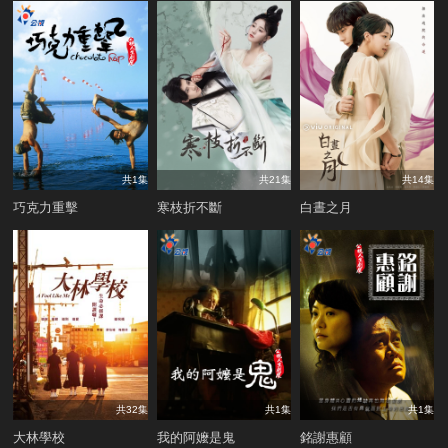
共1集
共21集
共14集
巧克力重擊
寒枝折不斷
白晝之月
共32集
共1集
共1集
大林學校
我的阿嬤是鬼
銘謝惠顧