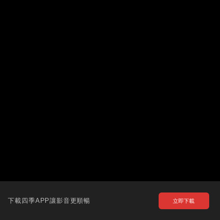
下載四季APP讓影音更順暢
立即下載