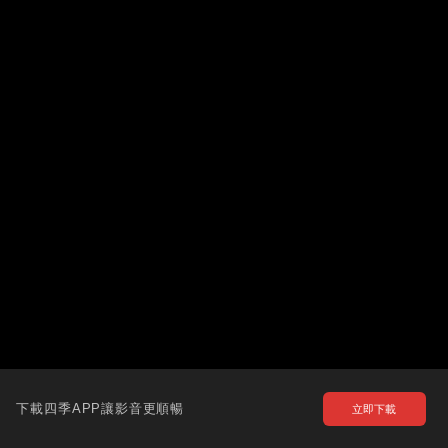
下載四季APP讓影音更順暢
立即下載