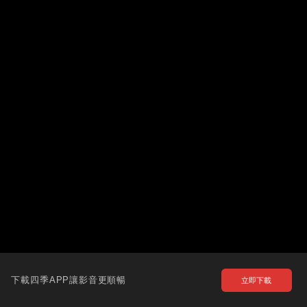
下載四季APP讓影音更順暢
立即下載