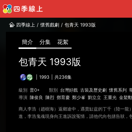
四季線上
/
懷舊戲劇
/
包青天 1993版
簡介
分集
花絮
包青天 1993版
1993
共236集
級別
普0+
類別
台灣好戲
古裝及歷史劇
懷舊系列
導演
陳俊良
陳烈
鄧育慶
鄭少峯
劉立立
王重光
金鰲
商人李浩（趙樹海）返鄉途中，遇賣缸盆的丁千（陸一龍
進，李浩鬼魂現身向王進訴說冤情，請他代向包拯告狀，