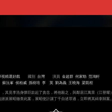
華視精選好戲
國別
台灣
演員
金超群
何家勁
范鴻軒
勳
蘇沅峯
侯柏威
孫樹培
李 英
劉為義
王曉海
梁凱程
），其見李浩身懷巨款起了貪念，將他殺之，與鄰居江萬里（江譽耀
包拯派展昭徹查此案，展昭使計讓丁千自述罪過，立即將其緝拿歸案