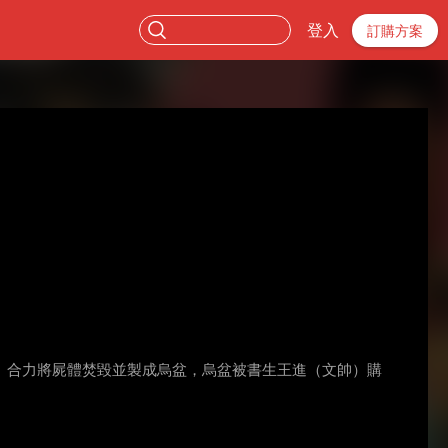
登入
訂購方案
）合力將屍體焚毀並製成烏盆，烏盆被書生王進（文帥）購
。