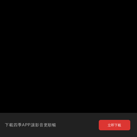
下載四季APP讓影音更順暢
立即下載