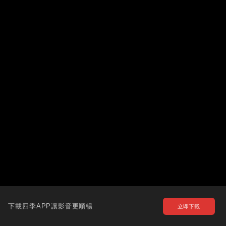
下載四季APP讓影音更順暢
立即下載