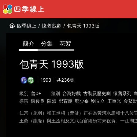
四季線上
/
懷舊戲劇
/
包青天 1993版
簡介
分集
花絮
包青天 1993版
1993
共236集
級別
普0+
類別
台灣好戲
古裝及歷史劇
懷舊系列
導演
陳俊良
陳烈
鄧育慶
鄭少峯
劉立立
王重光
金鰲
仁宗（施羽）和王丞相（曹健）正在為黃河水患和十八位
王爺（龍隆）與王丞相及文武百官紛紛前來祝賀。一江湖