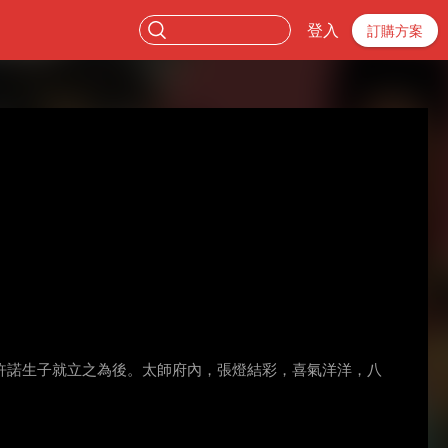
登入
訂購方案
許諾生子就立之為後。太師府內，張燈結彩，喜氣洋洋，八