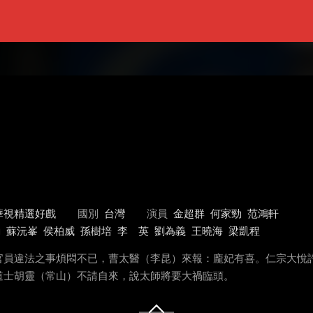
華視精選好戲
國別
台灣
演員
金超群
何家勁
范鴻軒
勳
蘇沅峯
侯柏威
孫樹培
李 英
劉為義
王曉海
梁凱程
官員違法之事煩悶不已，曹太醫（李昆）來報：龐妃有喜。仁宗大悅
道士胡靈（常山）不請自來，說太師將要大禍臨頭。