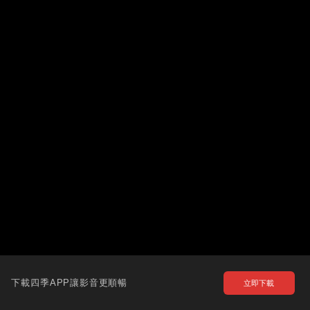
下載四季APP讓影音更順暢
立即下載