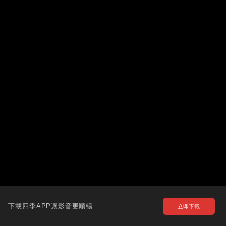
下載四季APP讓影音更順暢
立即下載