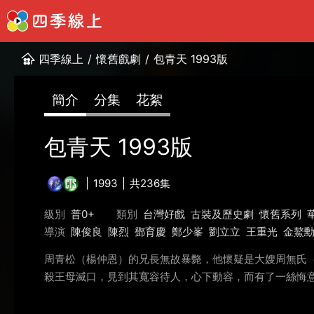
四季線上
/
懷舊戲劇
/
包青天 1993版
簡介
分集
花絮
包青天 1993版
1993
共236集
級別
普0+
類別
台灣好戲
古裝及歷史劇
懷舊系列
導演
陳俊良
陳烈
鄧育慶
鄭少峯
劉立立
王重光
金鰲
周青松（楊仲恩）的兄長無故暴斃，他懷疑是大嫂周無氏
殺王母滅口，見到其寬容待人，心下動容，而有了一絲悔