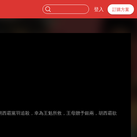
登入
訂購方案
胡西霸黨羽追殺，幸為王魁所救，王母贈予銀兩，胡西霸欲