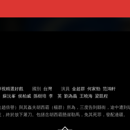
華視精選好戲
國別
台灣
演員
金超群
何家勁
范鴻軒
勳
蘇沅峯
侯柏威
孫樹培
李 英
劉為義
王曉海
梁凱程
（趙倍譽）與其姦夫胡西霸（楊群）所為，三度告到縣衙，途中遭到
意，終於放下屠刀。包拯念胡西霸懸崖勒馬，免其死罪，發配邊疆。