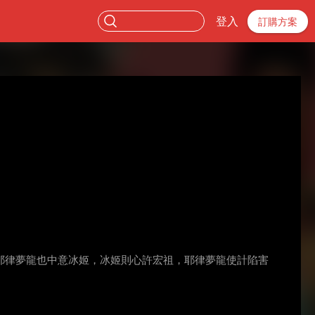
登入
訂購方案
耶律夢龍也中意冰姬，冰姬則心許宏祖，耶律夢龍使計陷害