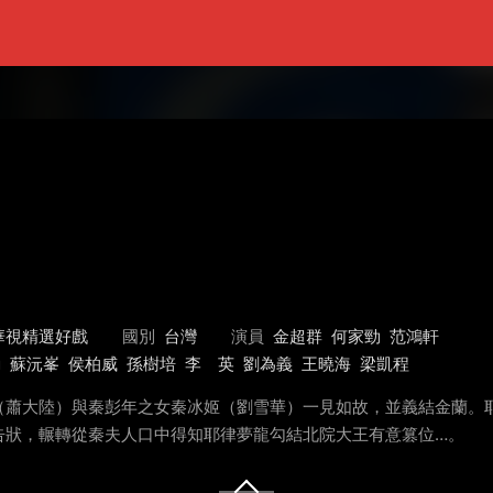
華視精選好戲
國別
台灣
演員
金超群
何家勁
范鴻軒
勳
蘇沅峯
侯柏威
孫樹培
李 英
劉為義
王曉海
梁凱程
（蕭大陸）與秦彭年之女秦冰姬（劉雪華）一見如故，並義結金蘭。
告狀，輾轉從秦夫人口中得知耶律夢龍勾結北院大王有意篡位…。