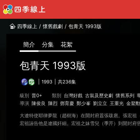
四季線上
/
懷舊戲劇
/
包青天 1993版
簡介
分集
花絮
包青天 1993版
1993
共236集
級別
普0+
類別
台灣好戲
古裝及歷史劇
懷舊系列
導演
陳俊良
陳烈
鄧育慶
鄭少峯
劉立立
王重光
金鰲
大遼特使耶律夢龍（趙樹海）在開封府囂張跋扈。張宏祖
宏祖誣告他是遼國奸細。宏祖之妹雪兒（季芹）到開封府