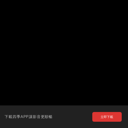
下載四季APP讓影音更順暢
立即下載