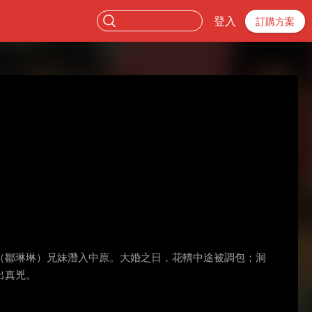
登入
訂購方案
（鄒琳琳）兄妹潛入中原。大婚之日，花轎中途被調包；洞
出真兇。