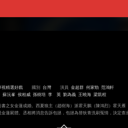
華視精選好戲
國別
台灣
演員
金超群
何家勁
范鴻軒
勳
蘇沅峯
侯柏威
孫樹培
李 英
劉為義
王曉海
梁凱程
尚書之女金蓮成婚。西夏狼主（趙樹海）派霍天鵬（陳鴻烈）霍天雁
現金蓮屍體。丞相將消息告訴包拯，包拯為替狄青洗刷冤情，決定查