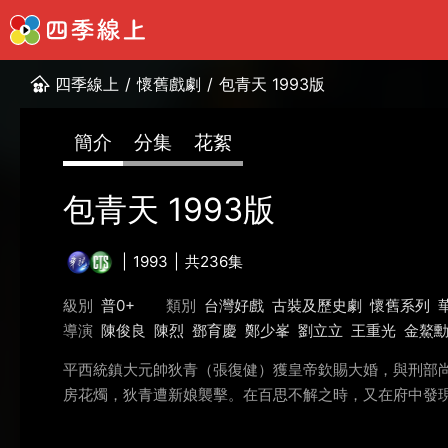
四季線上
/
懷舊戲劇
/
包青天 1993版
簡介
分集
花絮
包青天 1993版
1993
共236集
級別
普0+
類別
台灣好戲
古裝及歷史劇
懷舊系列
導演
陳俊良
陳烈
鄧育慶
鄭少峯
劉立立
王重光
金鰲
平西統鎮大元帥狄青（張復健）獲皇帝欽賜大婚，與刑部
房花燭，狄青遭新娘襲擊。在百思不解之時，又在府中發