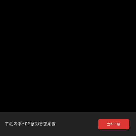
下載四季APP讓影音更順暢
立即下載