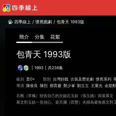
四季線上
/
懷舊戲劇
/
包青天 1993版
簡介
分集
花絮
包青天 1993版
1993
共236集
級別
普0+
類別
台灣好戲
古裝及歷史劇
懷舊系列
導演
陳俊良
陳烈
鄧育慶
鄭少峯
劉立立
王重光
金鰲
石樵（常楓）狀告自己的次媳石玉奴（張玉嬿）與裴慕文
慕文對玉奴一見傾心。裴天瀾（田豐）夫婦為避免慕文對