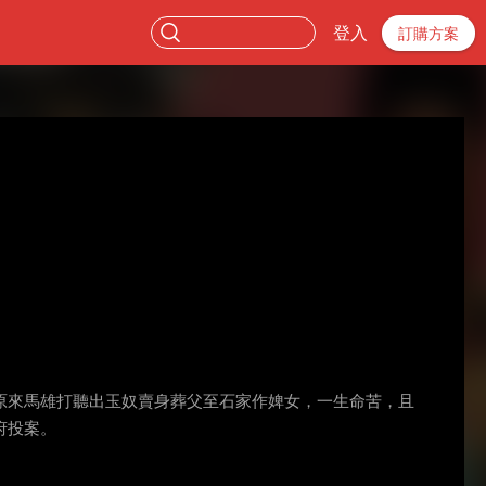
登入
訂購方案
原來馬雄打聽出玉奴賣身葬父至石家作婢女，一生命苦，且
府投案。