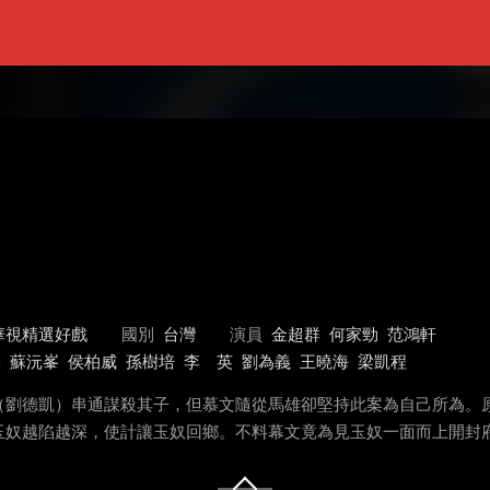
華視精選好戲
國別
台灣
演員
金超群
何家勁
范鴻軒
勳
蘇沅峯
侯柏威
孫樹培
李 英
劉為義
王曉海
梁凱程
（劉德凱）串通謀殺其子，但慕文隨從馬雄卻堅持此案為自己所為。
玉奴越陷越深，使計讓玉奴回鄉。不料幕文竟為見玉奴一面而上開封