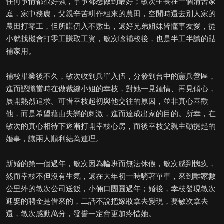
任何事情都很好強，事事都想做到最好；敏次生長在一個清苦家
庭，家中務農，父親辛苦耕作租來的農田，空閒時還去別人家的
農田打零工，但所賺仍入不敷出，還好兄弟姐妹皆懂事友愛，從
小就找機會打零工賺取工資，敏次唸補校後，也是半工半讀的貼
補家用。
補校畢業後不久，敏次收到兵單入伍，分發到台中的憲兵營區，
進而認識當時在做裁縫小姐的幸枝，對她一見鍾情、再見傾心，
展開熱烈追求。可惜幸枝起初與他交往的原因，並非真心喜歡
他，而是希望藉由失戀的刺激，進而達成出家的目的。所幸，在
敏次的真心相待下逐漸打開幸枝心房，而後幸枝父親主動提起的
婚事，讓兩人順利結為連理。
新婚的第一個過年，敏次因為輪班而無法休假，敏次感到愧疚，
然而幸枝不但沒有生氣，還在大年初一時騎著單車，來到離家數
公里外的敏次公司送飯，小倆口團圓過年；婚後，幸枝發現敏次
迎娶的聘金是借來的，二話不說把嫁妝拿去變現，要敏次拿去
還，敏次感動萬分，發誓一定會更加疼惜她。