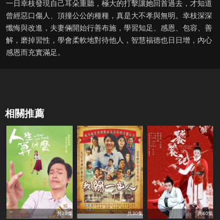
一日幸枝發現自己耳朵重聽，極大的打擊讓她回首過去，才知道
曾經惡口傷人、頂撞公公的種種，真是大不孝與無明。幸枝深深
懺悔與改進，夫妻倆開始行善布施，學習知足、感恩、包容、善
解，磨掉習性，學會柔軟地對待他人，智慧福德也日日增，內心
感恩而充實滿足。
相關推薦
共28集
共30集
共40集