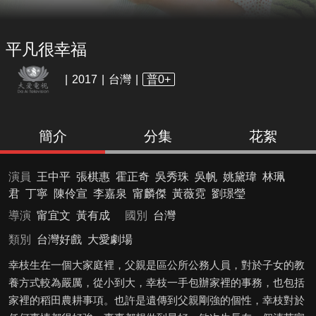
平凡很幸福
2017
台灣
普0+
簡介
分集
花絮
演員
王中平
張棋惠
霍正奇
吳秀珠
吳帆
姚黛瑋
林珮
君
丁寧
陳伶宣
李嘉泉
甯麟傑
黃薇霓
劉璟瑩
導演
甯宜文
黃有成
國別
台灣
類別
台灣好戲
大愛劇場
幸枝生在一個大家庭裡，父親是區公所公務人員，對於子女的教
養方式較為嚴厲，從小到大，幸枝一手包辦家裡的事務，也包括
家裡的稻田農耕事項。也許是遺傳到父親剛強的個性，幸枝對於