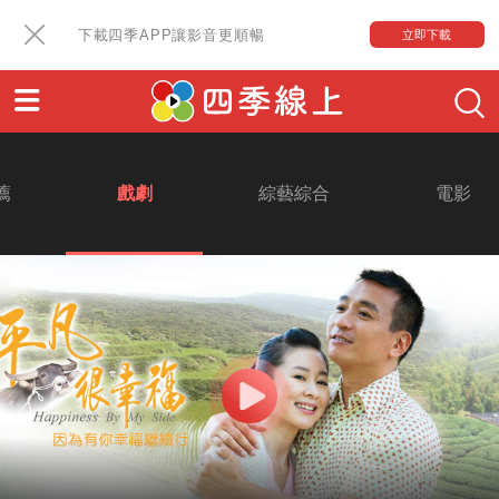
下載四季APP讓影音更順暢
立即下載
薦
戲劇
綜藝綜合
電影