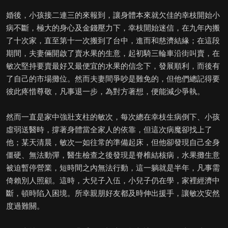
婚後，小孩接二連三的來報到，讓身體本來就欠佳的幸枝開始小
病不斷，極大的身心及金錢壓力下，幸枝開始迷信，在九年內搬
了十次家，直至第十一次搬到了台中，進而和慈濟結緣；在這段
期間，夫妻倆開啟了賣水果的生意，起初騎三輪車沿街叫賣，在
敏次堅持要賣最好又最便宜的水果的信念下，發展順利，而後有
了自己的市場攤位。然而夫妻間爭吵是難免的，但他們總記得要
彼此疼惜尊敬，凡事退一步，為對方著想，便能減少爭執。
然而一直是家中強壯支柱的敏次，每次總在幸枝生病倒下、小孩
虛弱送醫時，撐著身體當全家人的依靠，但這次病魔卻找上了
他；某天清晨，敏次一如往常的準備起床，但他卻發現自己全身
僵硬、無法動彈，醫生檢查之後發現是脊椎結核病，水果攤生意
被迫暫停營業，短時間之內無法行動，這一躺就是半年，凡事需
倚賴別人照顧。這時，大兒子入伍，小兒子仍在學，家裡經濟中
斷，頓時陷入困境。所幸親朋好友都及時伸出援手，讓敏次安然
度過難關。