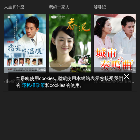
人生算什麼
我綿一家人
饕餮記
共30集
共5集
共5集
本系統使用cookies, 繼續使用本網站表示您接受我們
指尖的溫暖
春泥
真心英雄系列-城市奏鳴曲
的
隱私權政策
和cookies的使用。
看更多