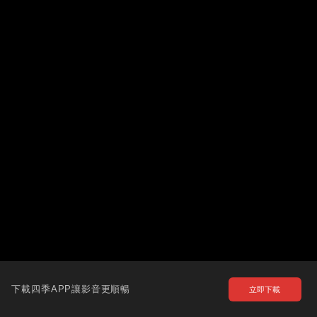
下載四季APP讓影音更順暢
立即下載