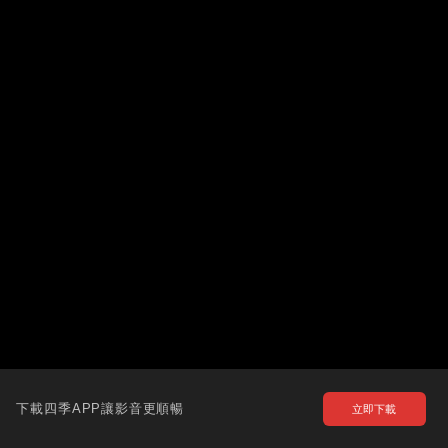
下載四季APP讓影音更順暢
立即下載