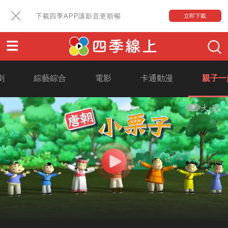
下載四季APP讓影音更順暢
立即下載
劇
綜藝綜合
電影
卡通動漫
親子一