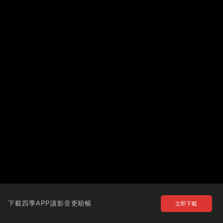
下載四季APP讓影音更順暢
立即下載