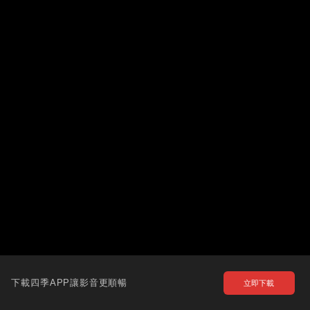
下載四季APP讓影音更順暢
立即下載