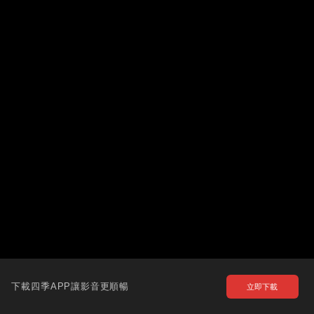
下載四季APP讓影音更順暢
立即下載