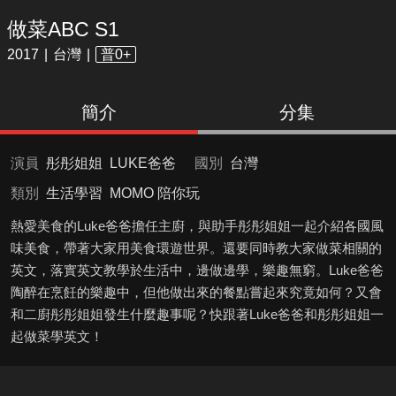
做菜ABC S1
2017
台灣
普0+
簡介
分集
演員
彤彤姐姐
LUKE爸爸
國別
台灣
類別
生活學習
MOMO 陪你玩
熱愛美食的Luke爸爸擔任主廚，與助手彤彤姐姐一起介紹各國風
味美食，帶著大家用美食環遊世界。還要同時教大家做菜相關的
英文，落實英文教學於生活中，邊做邊學，樂趣無窮。Luke爸爸
陶醉在烹飪的樂趣中，但他做出來的餐點嘗起來究竟如何？又會
和二廚彤彤姐姐發生什麼趣事呢？快跟著Luke爸爸和彤彤姐姐一
起做菜學英文！