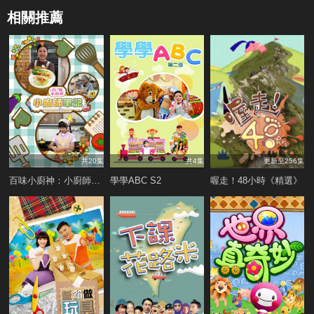
相關推薦
共20集
共4集
更新至256集
百味小廚神：小廚師筆記
學學ABC S2
喔走！48小時《精選》