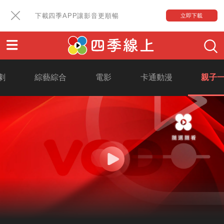
下載四季APP讓影音更順暢
立即下載
劇
綜藝綜合
電影
卡通動漫
親子