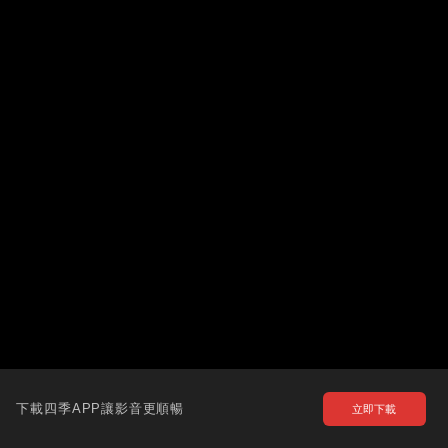
下載四季APP讓影音更順暢
立即下載