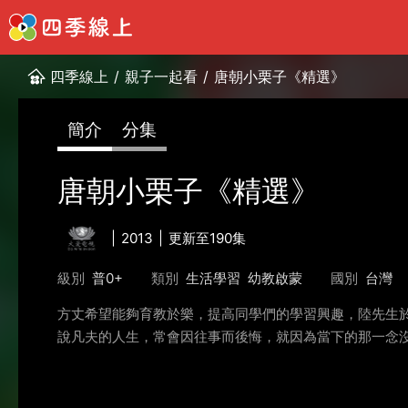
四季線上
/
親子一起看
/
唐朝小栗子《精選》
簡介
分集
唐朝小栗子《精選》
2013
更新至190集
級別
普0+
類別
生活學習
幼教啟蒙
國別
台灣
方丈希望能夠育教於樂，提高同學們的學習興趣，陸先生
說凡夫的人生，常會因往事而後悔，就因為當下的那一念