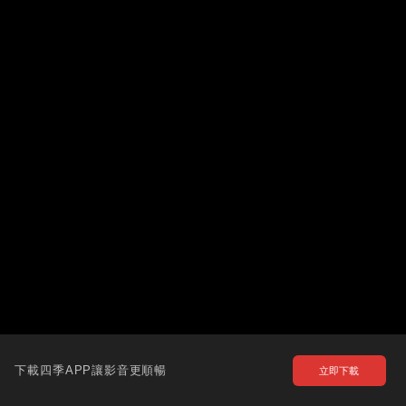
下載四季APP讓影音更順暢
立即下載