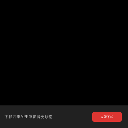
下載四季APP讓影音更順暢
立即下載