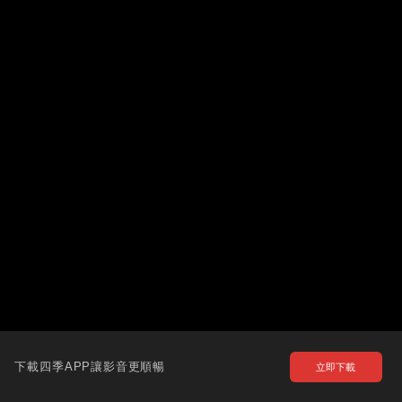
下載四季APP讓影音更順暢
立即下載