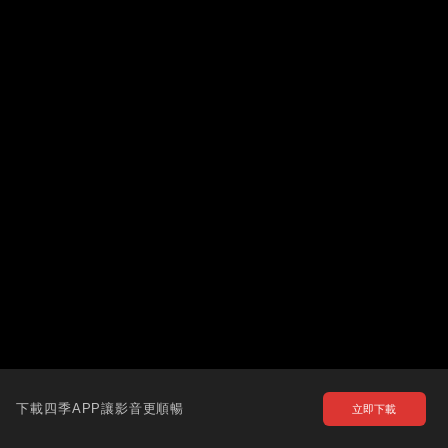
下載四季APP讓影音更順暢
立即下載