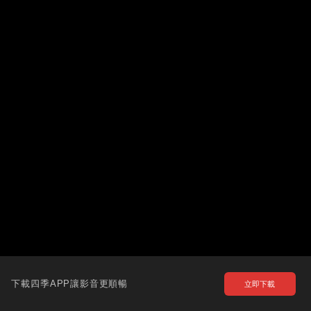
下載四季APP讓影音更順暢
立即下載