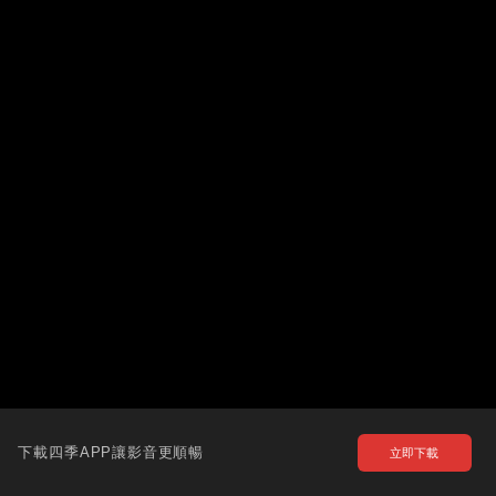
下載四季APP讓影音更順暢
立即下載