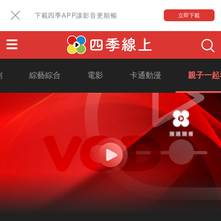
下載四季APP讓影音更順暢
立即下載
劇
綜藝綜合
電影
卡通動漫
親子一起