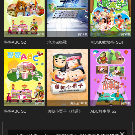
共4集
共19集
共50集
學學ABC S2
地球保衛戰
MOMO歡樂谷 S14
共26集
更新至190集
共20集
學學ABC S1
唐朝小栗子《精選》
ABC故事屋 S2