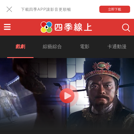
下載四季APP讓影音更順暢
立即下載
戲劇
綜藝綜合
電影
卡通動漫