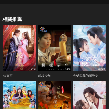
相關推薦
共24集
共1集
共32集
嫁東宮
銅板少年
少爺與我的羅曼史