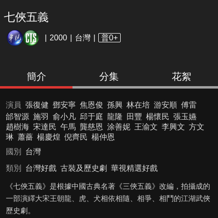
七俠五義
2000
台灣
普0+
簡介
分集
花絮
演員
張復健
鄧安寧
焦恩俊
孫興
林在培
游安順
傅雷
邰智源
施羽
俞小凡
邱于庭
龍隆
田豐
楊懷民
張玉嬿
趙樹海
宋達民
午馬
龔慈恩
涂善妮
王渝文
李興文
方文
琳
蕭薔
楊慶煌
倪齊民
楊仲恩
國別
台灣
類別
台灣好戲
古裝及歷史劇
華視精選好戲
《七俠五義》是根據中國古典名著《三俠五義》改編，拍攝成的
一部演繹大宋王朝龍、虎、犬相依相隨、相爭、相鬥的江湖武俠
歷史劇。