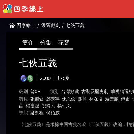
四季線上
/
懷舊戲劇
/
七俠五義
簡介
分集
花絮
七俠五義
2000
共75集
級別
普0+
類別
台灣好戲
古裝及歷史劇
華視精選好
演員
張復健
鄧安寧
焦恩俊
孫興
林在培
游安順
傅雷
薔
楊慶煌
倪齊民
楊仲恩
導演
梁凱程
侯柏威
《七俠五義》是根據中國古典名著《三俠五義》改編，拍