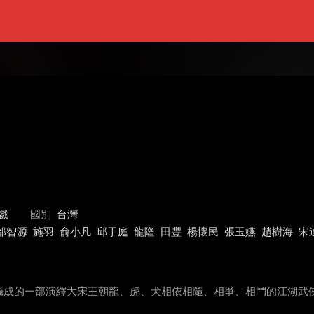
戲
國別
台灣
邰智源
施羽
俞小凡
邱于庭
龍隆
田豐
楊懷民
張玉嬿
趙樹海
宋
攝成的一部演繹大宋王朝龍、虎、犬相依相隨、相爭、相鬥的江湖武