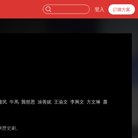
登入
訂購方案
達民
午馬
龔慈恩
涂善妮
王渝文
李興文
方文琳
蕭
俠歷史劇。