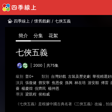
四季線上
/
懷舊戲劇
/
七俠五義
簡介
分集
花絮
七俠五義
2000
共75集
級別
普0+
類別
台灣好戲
古裝及歷史劇
華視精選好
演員
張復健
鄧安寧
焦恩俊
孫興
林在培
游安順
傅雷
薔
楊慶煌
倪齊民
楊仲恩
導演
梁凱程
侯柏威
《七俠五義》是根據中國古典名著《三俠五義》改編，拍