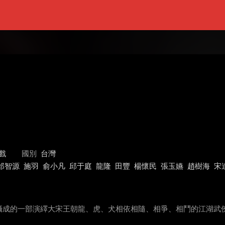
戲
國別
台灣
邰智源
施羽
俞小凡
邱于庭
龍隆
田豐
楊懷民
張玉嬿
趙樹海
宋
攝成的一部演繹大宋王朝龍、虎、犬相依相隨、相爭、相鬥的江湖武