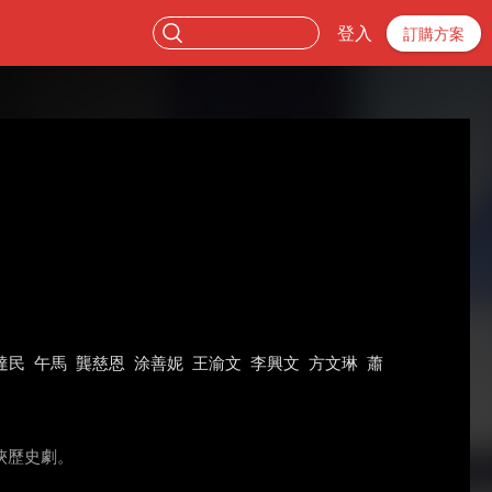
登入
訂購方案
達民
午馬
龔慈恩
涂善妮
王渝文
李興文
方文琳
蕭
俠歷史劇。