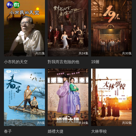
共21集
共24集
共30集
小市民的天空
對我而言危險的他
19層
共5集
共16集
共32集
春子
婚禮大捷
大林學校