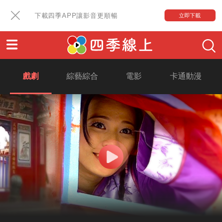
下載四季APP讓影音更順暢
立即下載
戲劇
綜藝綜合
電影
卡通動漫