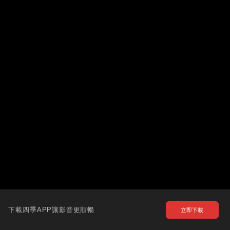
下載四季APP讓影音更順暢
立即下載