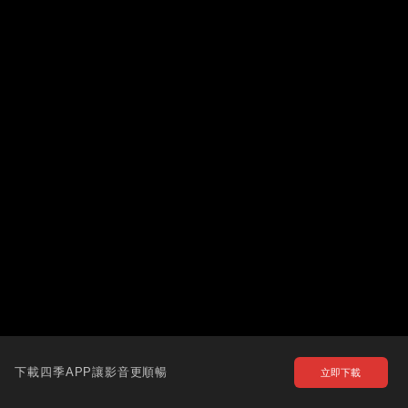
下載四季APP讓影音更順暢
立即下載