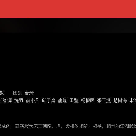
戲
國別
台灣
邰智源
施羽
俞小凡
邱于庭
龍隆
田豐
楊懷民
張玉嬿
趙樹海
宋
攝成的一部演繹大宋王朝龍、虎、犬相依相隨、相爭、相鬥的江湖武