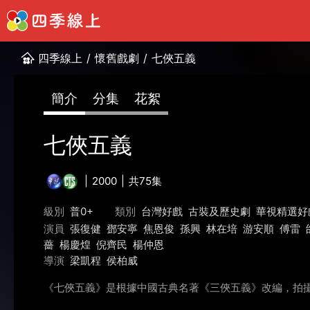
四季線上
/
懷舊戲劇
/
七俠五義
簡介
分集
花絮
七俠五義
2000
共75集
級別
普0+
類別
台灣好戲
古裝及歷史劇
華視精選好
演員
張復健
鄧安寧
焦恩俊
孫興
林在培
游安順
傅雷
薔
楊慶煌
倪齊民
楊仲恩
導演
梁凱程
侯柏威
《七俠五義》是根據中國古典名著《三俠五義》改編，拍