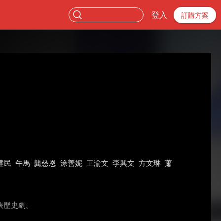
登入
訂購方案
達民
午馬
龔慈恩
涂善妮
王渝文
李興文
方文琳
蕭
俠歷史劇。