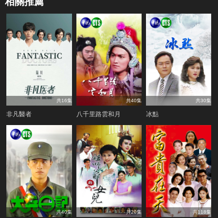
相關推薦
共16集
共40集
共30集
非凡醫者
八千里路雲和月
冰點
共40集
共20集
共118集