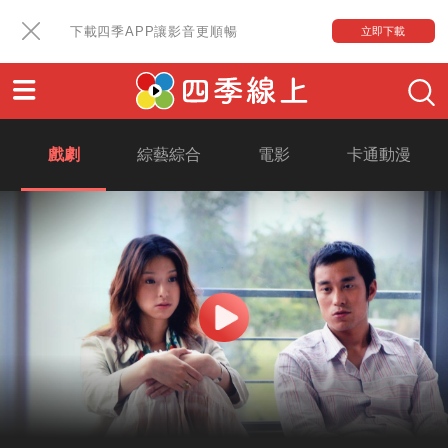
下載四季APP讓影音更順暢
立即下載
戲劇
綜藝綜合
電影
卡通動漫