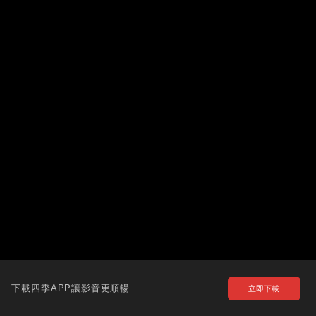
下載四季APP讓影音更順暢
立即下載