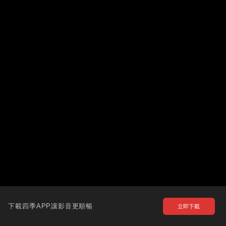
下載四季APP讓影音更順暢
立即下載