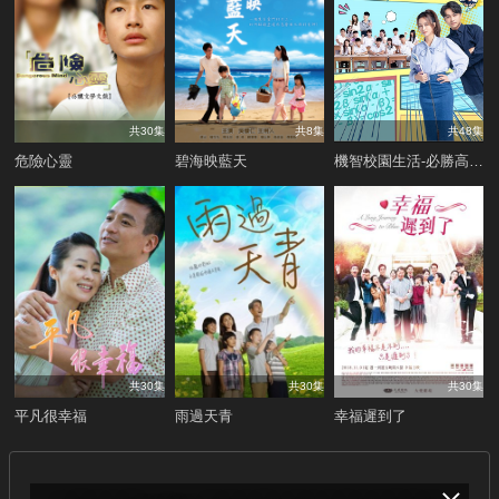
共30集
共8集
共48集
危險心靈
碧海映藍天
機智校園生活-必勝高三生
共30集
共30集
共30集
平凡很幸福
雨過天青
幸福遲到了