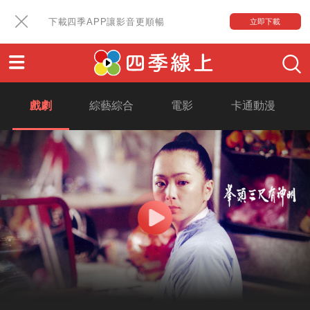
下載四季APP讓影音更順暢
立即下載
戲劇
綜藝綜合
電影
卡通動漫