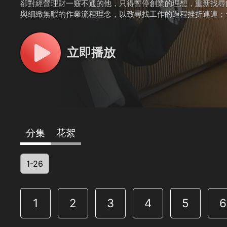
卻對經營理財一竅不通的他，只得暫停創業的理想，重新找尋
與細緻無暇的作業流程理念，以致尋找工作的過程挫折連連；
完成夢想；不料，就在屬於金牌家庭的餐廳成立計劃開始推動
立即播放
分集
花絮
1-26
1
2
3
4
5
6