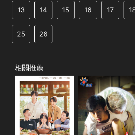
13
14
15
16
17
1
25
26
相關推薦
共40集
演員
譚松韻
宋威龍
張新成
涂松岩
孫銥
安戈
張晞臨
共1集
何瑞賢
楊童舒
苑冉
演員
類別