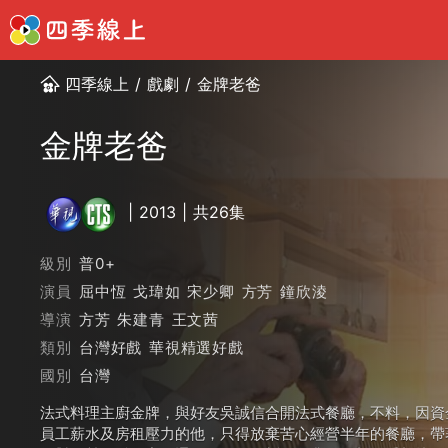
四季線上
/
戲劇
/
金牌老爸
金牌老爸
2013
共26集
級別
普0+
演員
屈中恆
戈瑋如
宋少卿
方芳
鐘欣淩
導演
方芳
朱建青
王文茜
類別
台灣好戲
華視精選好戲
國別
台灣
法式料理主廚金牌，與好友吳誠信合開法式餐廳，不料，因資
員工薪水及房租壓力的他，只得放棄苦心經營半年的餐廳，帶