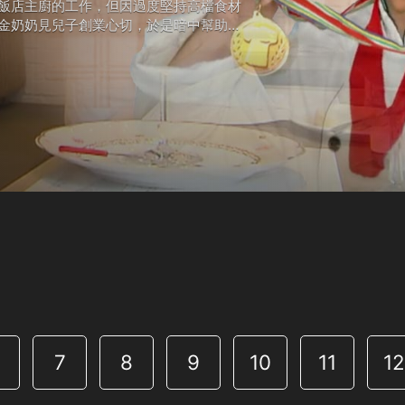
飯店主廚的工作，但因過度堅持高檔食材
金奶奶見兒子創業心切，於是暗中幫助他
之際，金奶奶生病了….
7
8
9
10
11
1