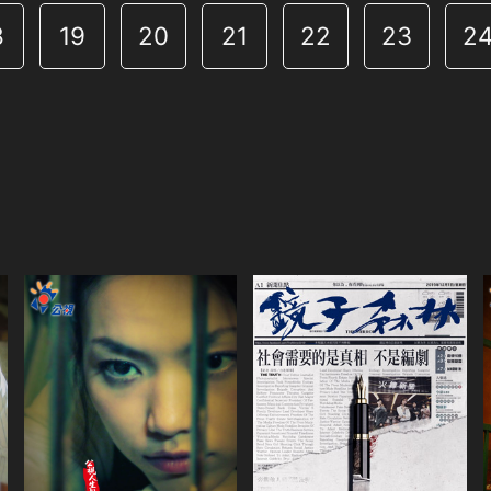
8
19
20
21
22
23
2
共31集
演員
楊謹華
姚淳耀
共1集
侯怡君
柯叔元
演員
李佳豫
許安安
鄭人碩
瑭霏
李靜美
陸弈靜
游安順
李之勤
類別