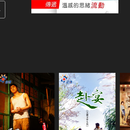
4
演
共1集
共25集
陳
演員
演員
王少偉
張靜文
周幼婷
藍正龍
潘
高伊玲
羅北安
馬志翔
竇智孔
周