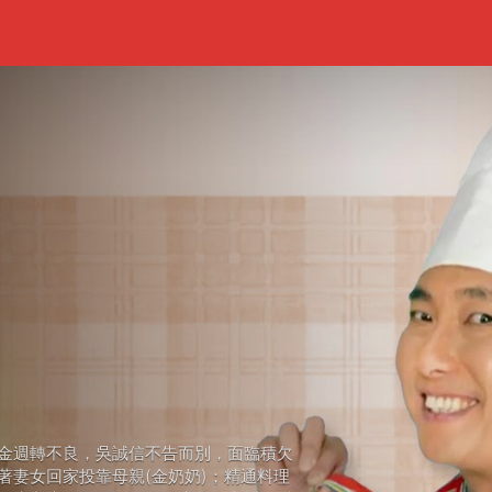
金週轉不良，吳誠信不告而別，面臨積欠
著妻女回家投靠母親(金奶奶)；精通料理