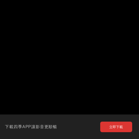
下載四季APP讓影音更順暢
立即下載