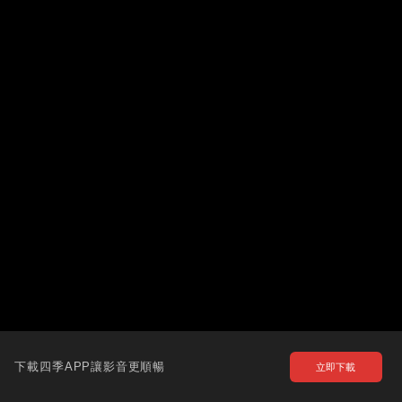
下載四季APP讓影音更順暢
立即下載