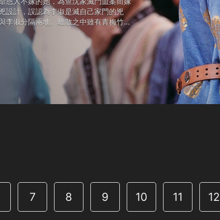
命恩人不嫁的她，為查沈家滅門血案而嫁
兇設計，誤認為李俶是滅自己家門的兇
與李俶分隔兩地。離散之中雖有青梅竹馬
流散之人不得入宮，但李俶一心要接珍珠
邊，與其共同進退。唐肅宗時期，皇室內
已，對父皇和朝政心灰意冷，頹喪度日。
7
8
9
10
11
1