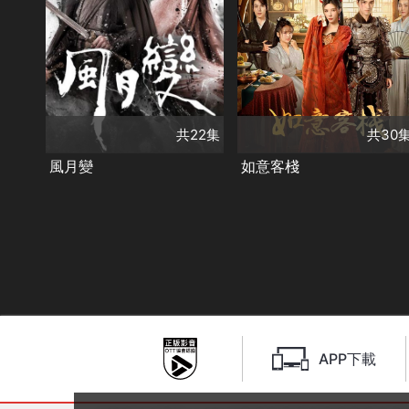
演員
呂小雨
趙弈欽
鄧凱
烏日麗格
共30集
王若麟
演員
柯乃予
黃俊捷
類別
古裝及歷史劇
類別
甜寵愛情❤️
精彩陸劇
古裝及歷史劇
奇幻
✨
精彩陸劇✨
共22集
共30
風月變
如意客棧
APP下載