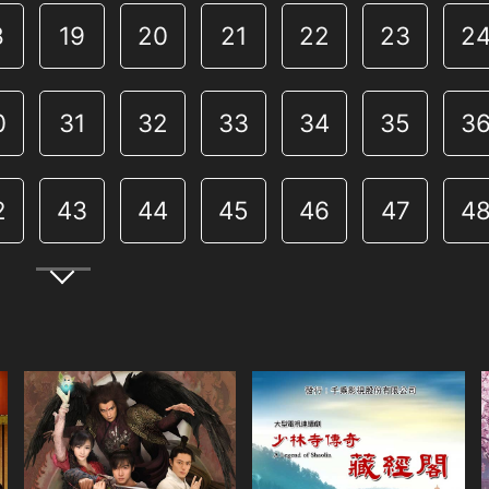
8
19
20
21
22
23
2
0
31
32
33
34
35
3
2
43
44
45
46
47
4
4
55
56
57
58
59
6