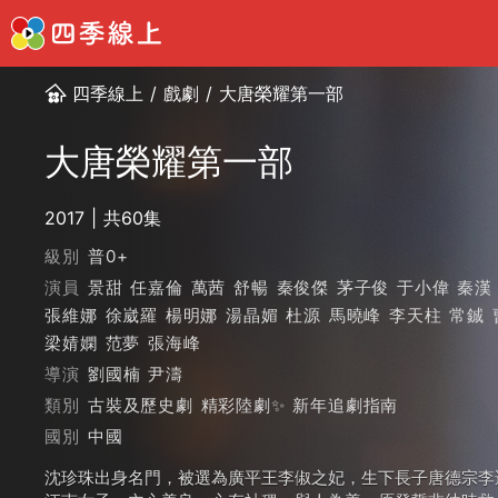
四季線上
/
戲劇
/
大唐榮耀第一部
大唐榮耀第一部
2017
共60集
級別
普0+
演員
景甜
任嘉倫
萬茜
舒暢
秦俊傑
茅子俊
于小偉
秦漢
張維娜
徐崴羅
楊明娜
湯晶媚
杜源
馬曉峰
李天柱
常鋮
梁婧嫻
范夢
張海峰
導演
劉國楠
尹濤
類別
古裝及歷史劇
精彩陸劇✨
新年追劇指南
國別
中國
沈珍珠出身名門，被選為廣平王李俶之妃，生下長子唐德宗李