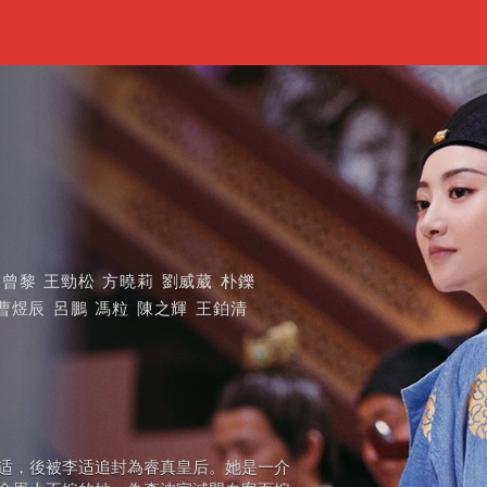
曾黎
王勁松
方曉莉
劉威葳
朴鑠
曹煜辰
呂鵬
馮粒
陳之輝
王鉑清
适，後被李适追封為睿真皇后。她是一介