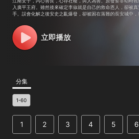
江南女子，內心善良，心存社稷，與人為善。原發誓非幼時救
入廣平王府。雖然後來確定李俶就是自己的救命恩人，卻被真
手。誤會化解之後安史之亂爆發，卻被困在落難的長安城中，
安慶緒對其追求，仍堅守對李俶的愛。唐軍收復長安後，宣布
回來。這宮城中仍有上演不完的爾虞我詐，只是珍珠在李俶身
憂外患。三皇子李倓受張皇后誣陷而亡，李俶身為皇兄悲痛不
立即播放
分集
1-60
1
2
3
4
5
6