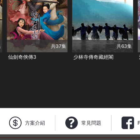
共63集
演員
共37集
張倬聞
馨子
張穎
演員
胡歌
霍建華
楊冪
陳浩民
柴碧雲
劉詩詩
唐嫣
黃志瑋
許明虎
王紅舟
王鶴鳴
鞏漢林
類別
類別
王勁松
羅家英
古裝及歷史劇
古裝及歷史劇
馬玉輝
精彩陸劇✨
精彩陸劇✨
集
共37集
共63集
仙劍奇俠傳3
少林寺傳奇藏經閣
方案介紹
常見問題