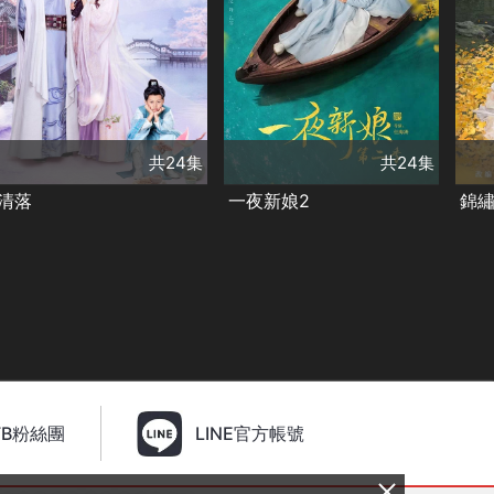
演員
演員
演
劉學義
王梓薇
袁昊
趙昭儀
張
代斯
扈帷
羅奕
王澤軒
毛娜
張
李星辰
張達源
劉媛媛
餘凱寧
趙
張杍涵
李明軒
黃千碩
趙文龍
吳
類別
類別
類
徐鶴尼
付曉
婁亞江
關芯
高
古裝及歷史劇
古裝及歷史劇
古
張
甜寵愛情❤️
精彩陸劇
甜寵愛情❤️
精彩陸劇
甜
✨
✨
✨
共24集
共24集
清落
一夜新娘2
錦
FB粉絲團
LINE官方帳號