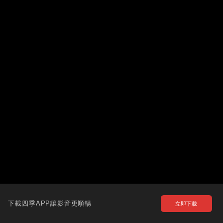
下載四季APP讓影音更順暢
立即下載