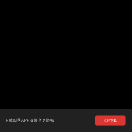
下載四季APP讓影音更順暢
立即下載